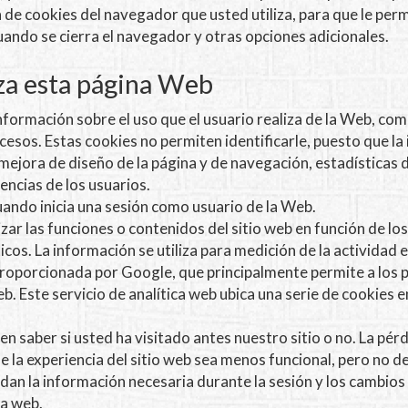
n de cookies del navegador que usted utiliza, para que le p
ando se cierra el navegador y otras opciones adicionales.
iza esta página Web
información sobre el uso que el usuario realiza de la Web, com
cesos. Estas cookies no permiten identificarle, puesto que l
mejora de diseño de la página y de navegación, estadísticas 
encias de los usuarios.
cuando inicia una sesión como usuario de la Web.
ar las funciones o contenidos del sitio web en función de l
ticos. La información se utiliza para medición de la actividad
proporcionada por Google, que principalmente permite a los 
eb. Este servicio de analítica web ubica una serie de cookies 
n saber si usted ha visitado antes nuestro sitio o no. La pé
 la experiencia del sitio web sea menos funcional, pero no d
an la información necesaria durante la sesión y los cambios 
la web.