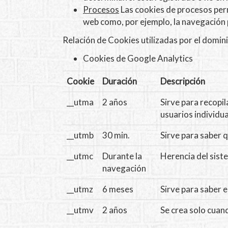
Procesos
Las cookies de procesos perm
web como, por ejemplo, la navegación p
Relación de Cookies utilizadas por el domin
Cookies de Google Analytics
Cookie
Duración
Descripción
__utma
2 años
Sirve para recopi
usuarios individua
__utmb
30 min.
Sirve para saber q
__utmc
Durante la
Herencia del sist
navegación
__utmz
6 meses
Sirve para saber e
__utmv
2 años
Se crea solo cuan