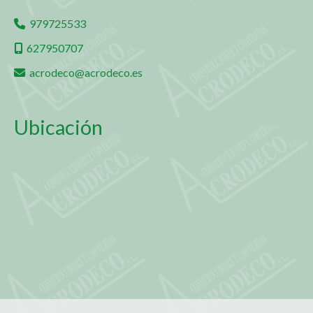
979725533
627950707
acrodeco
acrodeco.es
Ubicación